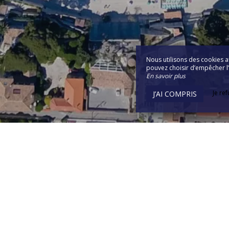
Nous utilisons des cookies a
pouvez choisir d’empêcher l’u
En savoir plus
Je re
J’AI COMPRIS
Golf Hôtel
10 Corniche Bonaparte
83150 Bandol - France
Agrandir