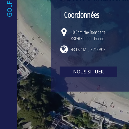
Coordonnées
10 Corniche Bonaparte
83150 Bandol - France
43.1324121 , 5.7493905
NOUS SITUER