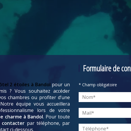
Formulaire de con
ôtel 2 étoiles à Bandol
pour un
* Champ obligatoire
mis ? Vous souhaitez accéder
vos chambres ou profiter d’une
Notre équipe vous accueillera
fessionnalisme lors de votre
de charme à Bandol
. Pour toute
 contacter
par téléphone, par
tact ci-dessous.