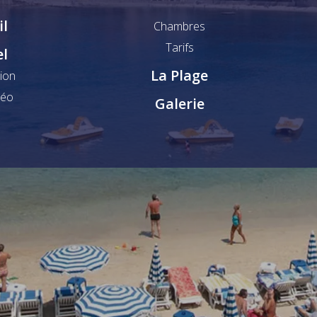
il
Chambres
Tarifs
el
La Plage
ion
déo
Galerie